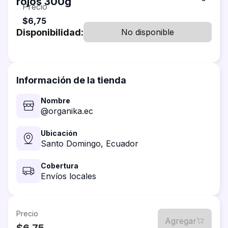
rojos 300g
Precio
$6,75
Disponibilidad:
No disponible
Información de la tienda
Nombre
@organika.ec
Ubicación
Santo Domingo,
Ecuador
Cobertura
Envíos locales
Precio
Agregar