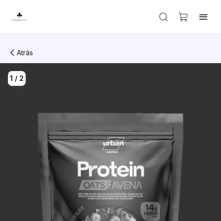
Atrás
1
/
2