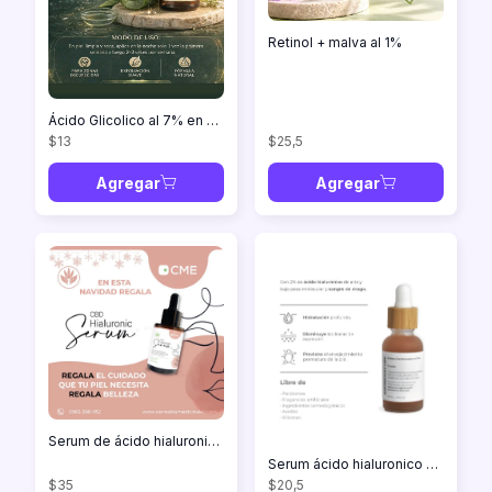
Retinol + malva al 1%
Ácido Glicolico al 7% en 30ml
$13
$25,5
Agregar
Agregar
Serum de ácido hialuronico con CBD 30ml
Serum ácido hialuronico al 2% en 30ml
$35
$20,5