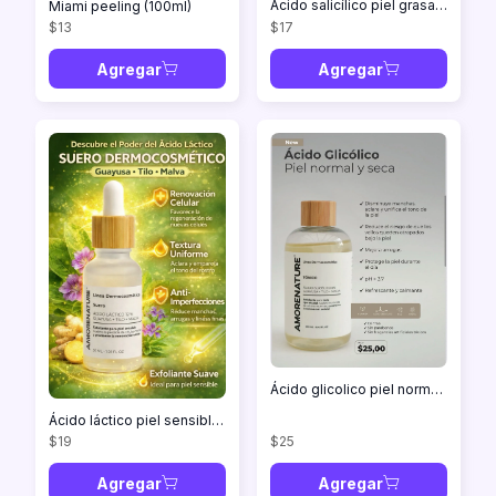
Ácido salicílico piel grasa 30ml
Miami peeling (100ml)
$13
$17
Agregar
Agregar
Ácido glicolico piel normal y seca 250ml
Ácido láctico piel sensible 30ml
$19
$25
Agregar
Agregar