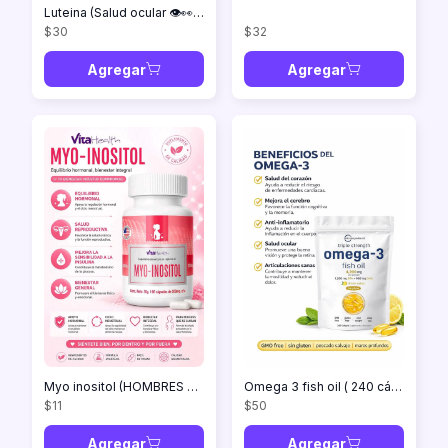
Luteina (Salud ocular 👁️👀niñ@s) 30 tabletas masticables
$30
$32
Agregar
Agregar
Myo inositol (HOMBRES Y MUJERES) 60 cápsulas
Omega 3 fish oil ( 240 cápsulas)
$11
$50
Agregar
Agregar