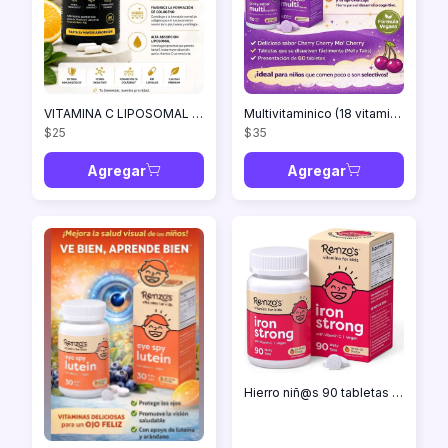
VITAMINA C LIPOSOMAL 500MG (60 cápsulas)
Multivitaminico (18 vitaminas) 60 tabletas masticables
$25
$35
Agregar
Agregar
Hierro niñ@s 90 tabletas masticables