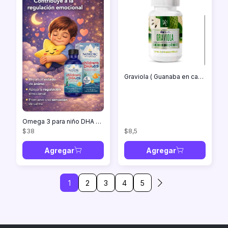
Graviola ( Guanaba en capsulas)
Omega 3 para niño DHA presentación líquido 60ml
$38
$8,5
Agregar
Agregar
1
2
3
4
5