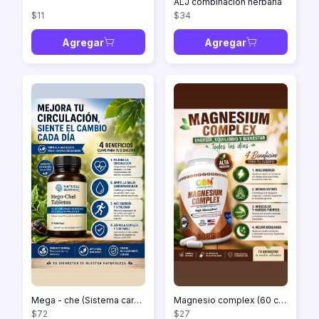
ALJ combinación herbaria
$11
$34
Agregar
Agregar
Mega - che (Sistema cardiovascular) 90 capsulas
Magnesio complex (60 cápsulas)
$72
$27