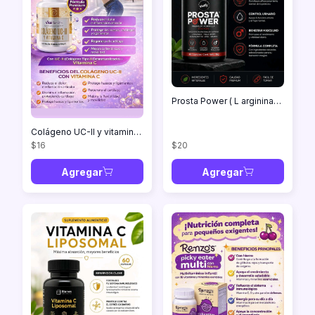
Prosta Power ( L arginina- Maca Negra- Zinc- Selenio)
Colágeno UC-II y vitamina C (60 cápsulas)
$16
$20
Agregar
Agregar