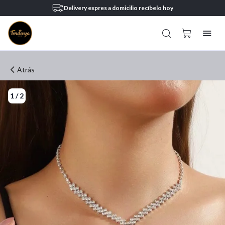
Delivery expres a domicilio recíbelo hoy
Atrás
1
/
2