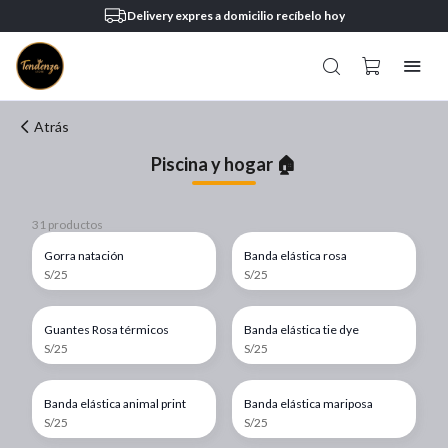
Delivery expres a domicilio recíbelo hoy
Atrás
Piscina y hogar 🏠
31 productos
Gorra natación
Banda elástica rosa
S/25
S/25
Guantes Rosa térmicos
Banda elástica tie dye
S/25
S/25
Banda elástica animal print
Banda elástica mariposa
S/25
S/25