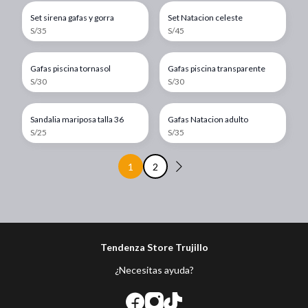
Set sirena gafas y gorra
Set Natacion celeste
S/35
S/45
Gafas piscina tornasol
Gafas piscina transparente
S/30
S/30
Sandalia mariposa talla 36
Gafas Natacion adulto
S/25
S/35
1
2
Tendenza Store Trujillo
¿Necesitas ayuda?