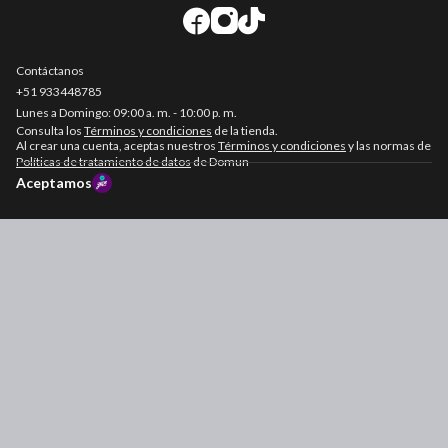
Contáctanos
+51
933448785
Consulta los
Términos y condiciones
de la tienda.
Al crear una cuenta, aceptas nuestros
Términos y condiciones
y las normas de
Políticas de tratamiento de datos
de Domun
Aceptamos