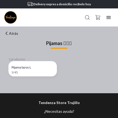
Delivery expres a domicilio recíbelo hoy
Atrás
Pijamas 💁🏻‍♀️
1 productos
Pijama lazos L
S/45
Tendenza Store Trujillo
¿Necesitas ayuda?