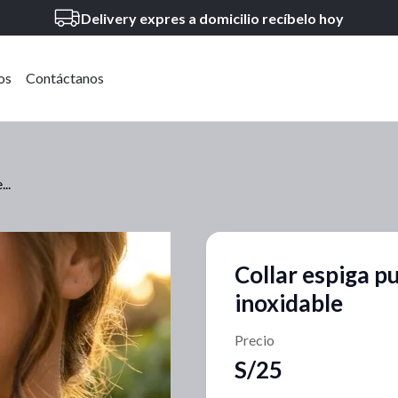
Delivery expres a domicilio recíbelo hoy
os
Contáctanos
..
Collar espiga punto de luz acero
inoxidable
Precio
S/25