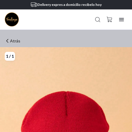
Delivery expres a domicilio recíbelo hoy
Atrás
1
/
1