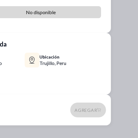
No disponible
nda
Ubicación
o
Trujillo,
Peru
AGREGAR