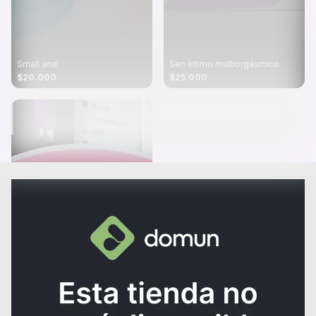
Small anal
Sen íntimo multiorgásmico
$20.000
$25.000