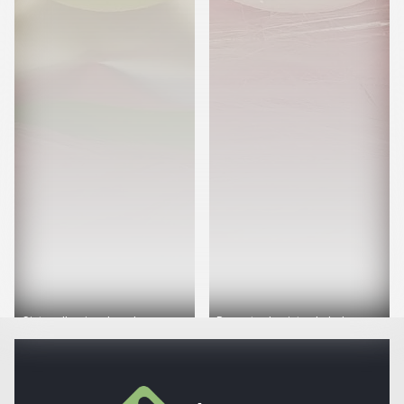
Cinta adhesiva de colores
Paquete de cinta ahulada
$15
$15