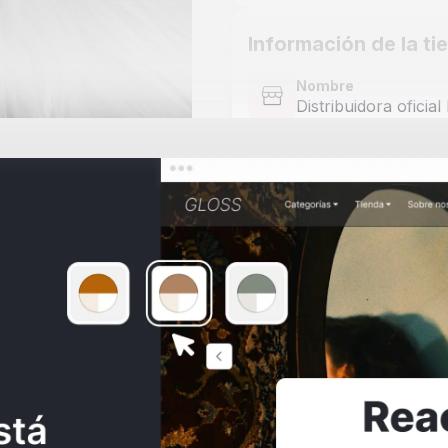
Información de la ti
Nombre
Distribuidora oficial
Precio
$70