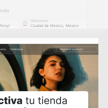
enda
Ubicación
 Roxy!
Ciudad de Mexico,
Mexico
Agregar