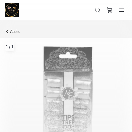
Atrás
1
/
1