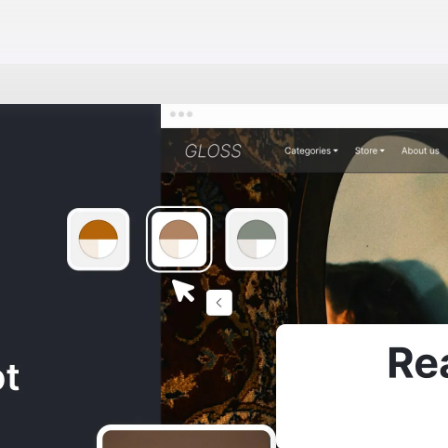
Consulta los
Términos y condiciones
SITAS AYUDA?
Al crear una cuenta, aceptas nuestros
y las normas de
Políticas de tratamie
Domun no se hace responsable por l
comercializados ni el servicio prestad
Crea tu página web con Domun