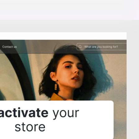
Descarga la App
de la tienda.
Términos y condiciones
nto de datos
de Domun
os productos
o.