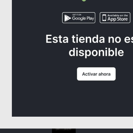
Then - Cafe
$25.000
¿NECE