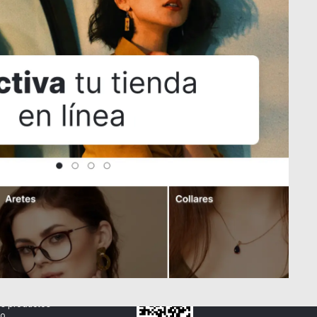
Eye Cat Negro
$25.000
de la tienda.
Descarga la App
Términos y condiciones
nto de datos
de Domun
os productos
o.