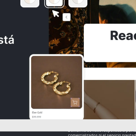
Eye Cat Lila
$22.000
Consulta los
Términos y condiciones
Al crear una cuenta, aceptas nuestros
SITAS AYUDA?
y las normas de
Políticas de tratamie
Domun no se hace responsable por l
comercializados ni el servicio prestad