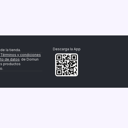
Descarga la App
de la tienda.
Términos y condiciones
nto de datos
de Domun
os productos
o.