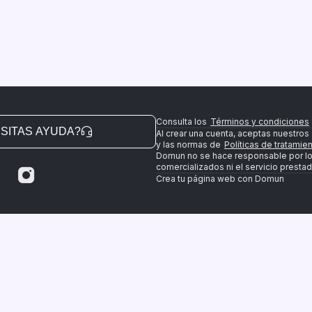
Consulta los
Términos y condiciones
SITAS AYUDA?
Al crear una cuenta, aceptas nuestros
y las normas de
Políticas de tratamie
Domun no se hace responsable por l
comercializados ni el servicio prestad
Crea tu página web con Domun