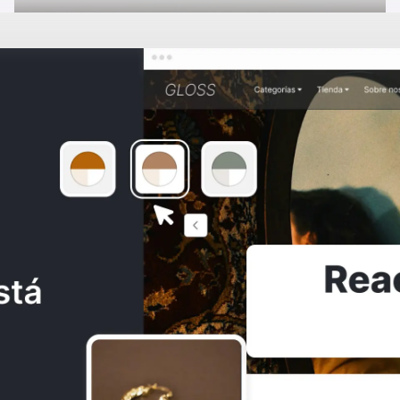
Collar sirena
S/15