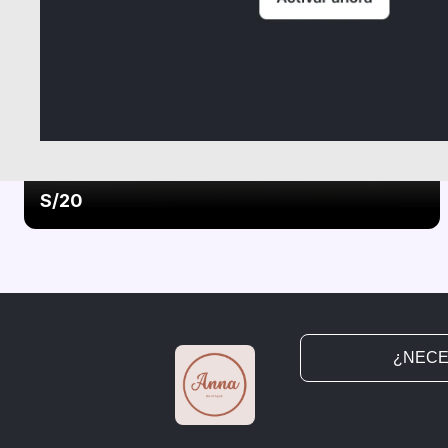
Collar niña
S/20
¿NECE