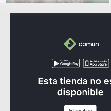
Porta accesorios
S/45