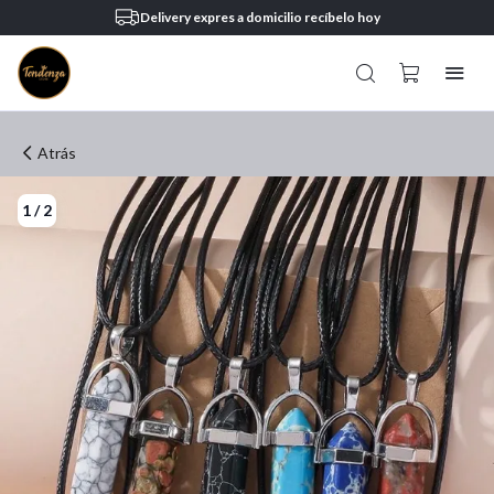
Delivery expres a domicilio recíbelo hoy
Atrás
1
/
2