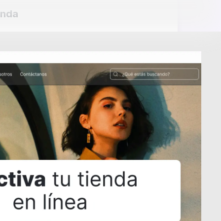
enda
Ubicación
Valledupar,
Colombia
Agregar
de la tienda.
Descarga la App
Términos y condiciones
nto de datos
de Domun