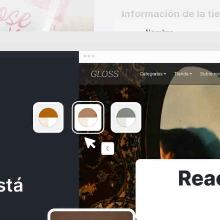
Información de la ti
Nombre
Jurilyn Belleza y
Accesorios
Cobertura
Envíos locales
Precio
$3.000
Consulta los
Términos y condiciones
Al crear una cuenta, aceptas nuestros
SITAS AYUDA?
y las normas de
Políticas de tratamie