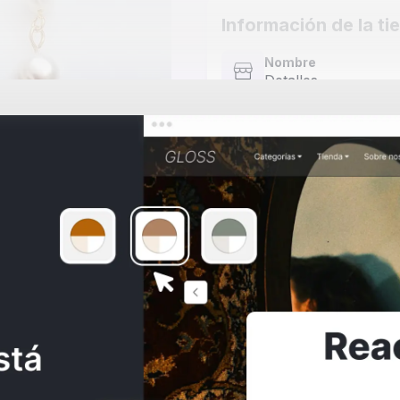
Información de la ti
Nombre
Detalles
Cobertura
Envíos locales
Precio
S/30