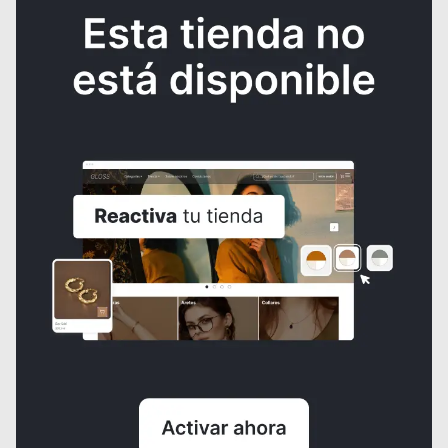
Medellin,
Colombia
Cobertura
Envíos locales
Precio
Agregar
$80.000
¿NECESITAS AYUDA?